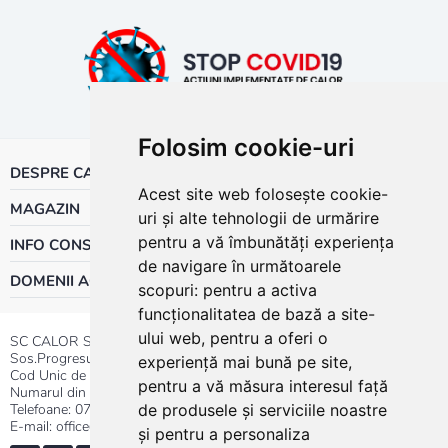
Folosim cookie-uri
DESPRE CALOR
Acest site web folosește cookie-
MAGAZIN
uri și alte tehnologii de urmărire
pentru a vă îmbunătăți experiența
INFO CONSUMATOR
de navigare în următoarele
DOMENII ACTIVITATE
scopuri:
pentru a activa
funcționalitatea de bază a site-
ului web
,
pentru a oferi o
SC CALOR SRL
Sos.Progresului nr.30-40, Sector 5, Bucuresti
experiență mai bună pe site
,
Cod Unic de Inregistrare: RO 3004724
pentru a vă măsura interesul față
Numarul din Registrul Comertului:J40/13176/1991
Telefoane:
0737.23.44.44
|
021.411.44.44
de produsele și serviciile noastre
E-mail: office@calor.ro
și pentru a personaliza