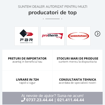
SUNTEM DEALER AUTORIZAT PENTRU MULTI
producatori de top
PRETURI DE IMPORTATOR
STOCURI MARI DE PRODUSE
avantaj in beneficiul tau
suntem mereu la dispozitia ta
LIVRARE IN 72H
CONSULTANTA TEHNICA
rapid si sigur
acordata de specialistii nostri
Ai nevoie de ajutor? Suna-ne acum!
0737.23.44.44
021.411.44.44
|