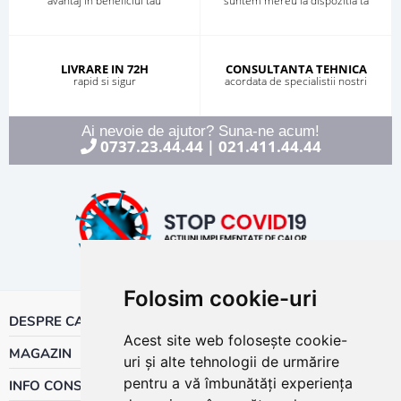
avantaj in beneficiul tau
suntem mereu la dispozitia ta
LIVRARE IN 72H
CONSULTANTA TEHNICA
rapid si sigur
acordata de specialistii nostri
Ai nevoie de ajutor? Suna-ne acum!
0737.23.44.44
021.411.44.44
|
Folosim cookie-uri
DESPRE CALOR
Acest site web folosește cookie-
MAGAZIN
uri și alte tehnologii de urmărire
pentru a vă îmbunătăți experiența
INFO CONSUMATOR