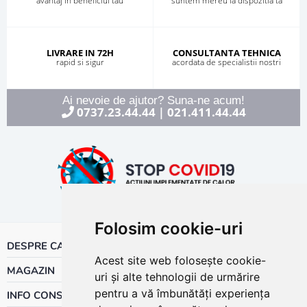
avantaj in beneficiul tau
suntem mereu la dispozitia ta
LIVRARE IN 72H
CONSULTANTA TEHNICA
rapid si sigur
acordata de specialistii nostri
Ai nevoie de ajutor? Suna-ne acum!
0737.23.44.44
021.411.44.44
|
Folosim cookie-uri
DESPRE CALOR
Acest site web folosește cookie-
MAGAZIN
uri și alte tehnologii de urmărire
pentru a vă îmbunătăți experiența
INFO CONSUMATOR