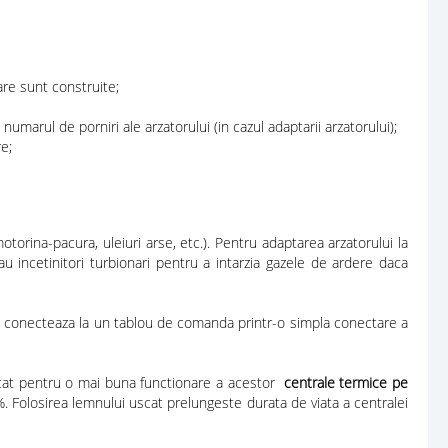
re sunt construite;
arul de porniri ale arzatorului (in cazul adaptarii arzatorului);
re;
rina-pacura, uleiuri arse, etc.). Pentru adaptarea arzatorului la
 incetinitori turbionari pentru a intarzia gazele de ardere daca
se conecteaza la un tablou de comanda printr-o simpla conectare a
scat pentru o mai buna functionare a acestor
centrale termice pe
. Folosirea lemnului uscat prelungeste durata de viata a centralei