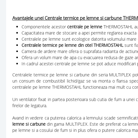
Avantajele unei Centrale termice pe lemne si carbune T
Componentele acestor
centrale pe lemne
THERMOSTAHL au sup
Capacitatea mare de stocare a apei permite reglarea exacta a 
Centralele pe lemne sunt ecologice datorita volumului mare de
Centralele termice pe lemne din otel THERMOSTAHL
sunt fi
Camera de ardere mare ofera o suprafata radianta de actiu
Ofera un volum mare de apa cu evacuarea redusa de gaze ar
In cadrul acestei centrale pe lemne se pot aduce modificari 
Centralele termice pe lemne si carbune din seria MULTIPLEX pot f
un consum de combustibil lichid/gaz se va monta o flansa specia
centralele pe lemne THERMOSTAHL functioneaza mai mult cu combus
Un ventilator fixat in partea posterioara sub cutia de fum a une
firelor de legatura.
Avand in vedere ca puterea calorica a lemnului scade semnifica
lemne si carbune
din gama MULTIPLEX. Este de preferat ca lemnul 
pe lemne si a cosului de fum si in plus ofera o putere calorica