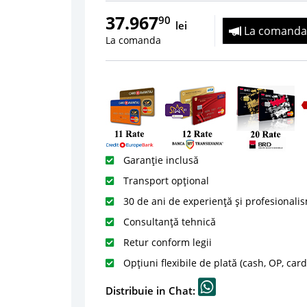
37.967
90
lei
La comanda
La comanda
Garanție inclusă
Transport opțional
30 de ani de experiență și profesionali
Consultanță tehnică
Retur conform legii
Opțiuni flexibile de plată (cash, OP, car
Distribuie in Chat: