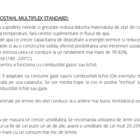
HERMOSTAHL MULTIPLEX STANDARD:
rafete netede si greutate redusa datorita materialului de otel din ca
temperaturii, fara cerinte suplimentare in fluxul de apa.
 apa ce creste capacitatea de depozitare a energiei termice si reduce num
abile si au o constructie solida, oferind posibilitatea unei intretineri usoa
ne extinsa ceea ce conduce la un randament mai mare de 78-82%;
se (180 -220°C);
pentru a functiona cu combustibil gazos sau lichid.
i adaptate sa consume gaze sau/si combustibili lichizi (De exemplu: moto
la pe usa cazanului. Se vor monta trape la cos in pozitia "inchisa" sau
tibili lichizi sau gaze.
i centrale pe lemne din otel conduce la o ardere mai buna. Ventilatorul 
tiv pe masura ce creste umiditatea, se recomanda utilizarea de lemn u
sa fie de cel putin un an de zile, avand o umiditate de cel mult 20-25%
 mai mare cu un consum mai mic de lemne.