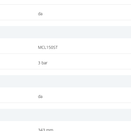
da
MCL150ST
3 bar
da
343 mm