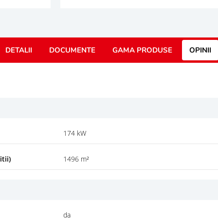
DETALII
DOCUMENTE
GAMA PRODUSE
OPINII
174 kW
tii)
1496 m²
da