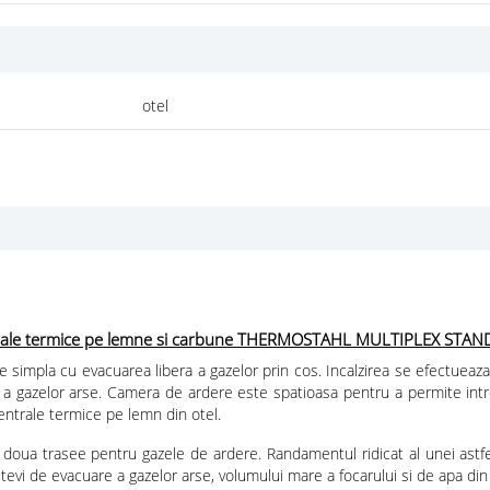
otel
rale termice pe lemne si carbune THERMOSTAHL MULTIPLEX STAN
mpla cu evacuarea libera a gazelor prin cos. Incalzirea se efectueaza da
are a gazelor arse. Camera de ardere este spatioasa pentru a permite int
centrale termice pe lemn din otel.
n doua trasee pentru gazele de ardere. Randamentul ridicat al unei ast
evi de evacuare a gazelor arse, volumului mare a focarului si de apa din 