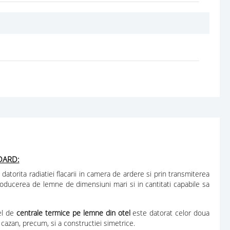
DARD:
torita radiatiei flacarii in camera de ardere si prin transmiterea
roducerea de lemne de dimensiuni mari si in cantitati capabile sa
fel de
centrale termice pe lemne din otel
este datorat celor doua
cazan, precum, si a constructiei simetrice.