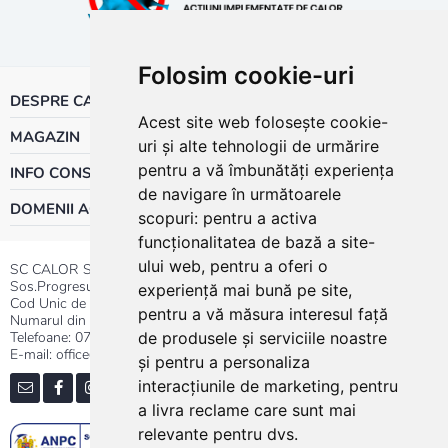
Folosim cookie-uri
DESPRE CALOR
Acest site web folosește cookie-
MAGAZIN
uri și alte tehnologii de urmărire
pentru a vă îmbunătăți experiența
INFO CONSUMATOR
de navigare în următoarele
DOMENII ACTIVITATE
scopuri:
pentru a activa
funcționalitatea de bază a site-
ului web
,
pentru a oferi o
SC CALOR SRL
Sos.Progresului nr.30-40, Sector 5, Bucuresti
experiență mai bună pe site
,
Cod Unic de Inregistrare: RO 3004724
pentru a vă măsura interesul față
Numarul din Registrul Comertului:J40/13176/1991
Telefoane:
0737.23.44.44
|
021.411.44.44
de produsele și serviciile noastre
E-mail: office@calor.ro
și pentru a personaliza
interacțiunile de marketing
,
pentru
a livra reclame care sunt mai
relevante pentru dvs
.