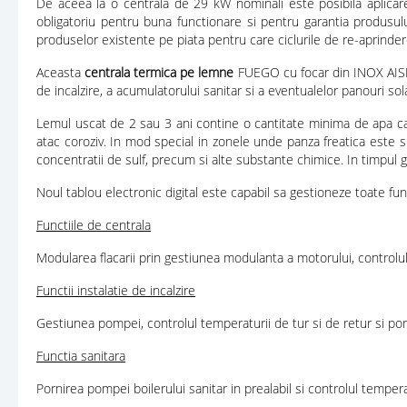
De aceea la o centrala de 29 kW nominali este posibila aplicar
obligatoriu pentru buna functionare si pentru garantia produsului.
produselor existente pe piata pentru care ciclurile de re-aprinde
Aceasta
centrala
termica pe lemne
FUEGO cu focar din INOX AISI 304
de incalzire, a acumulatorului sanitar si a eventualelor panouri sol
Lemul uscat de 2 sau 3 ani contine o cantitate minima de apa car
atac coroziv. In mod special in zonele unde panza freatica este 
concentratii de sulf, precum si alte substante chimice. In timpul 
Noul tablou electronic digital este capabil sa gestioneze toate fu
Functiile de centrala
Modularea flacarii prin gestiunea modulanta a motorului, controlul t
Functii instalatie de incalzire
Gestiunea pompei, controlul temperaturii de tur si de retur si por
Functia sanitara
Pornirea pompei boilerului sanitar in prealabil si controlul tempera