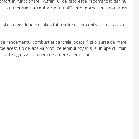
nfort in functionare. Puffer- ul de fapt este recomandat dar nu
la in comparatie cu centralele “on-off” care reprezinta majoritatea
i cu o gestiune digitala a tuturor functiilor centralei, a instalatiei
cade randamentul combustiei centralei poate fi si o sursa de mare
rbe acest tip de apa va produce lemnul bogat si el in apa cu mari
u foarte agresiv in camera de ardere a lemnului.