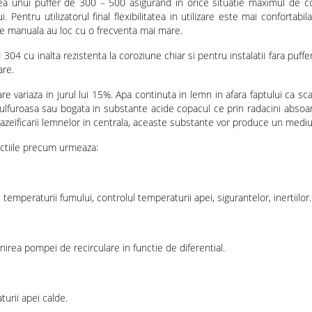
ea unui puffer de 300 – 500 asigurand in orice situatie maximul de co
 Pentru utilizatorul final flexibilitatea in utilizare este mai confortabi
re manuala au loc cu o frecventa mai mare.
 cu inalta rezistenta la coroziune chiar si pentru instalatii fara puffer, s
are.
e variaza in jurul lui 15%. Apa continuta in lemn in afara faptului ca s
sulfuroasa sau bogata in substante acide copacul ce prin radacini absoa
gazeificarii lemnelor in centrala, aceaste substante vor produce un medi
nctiile precum urmeaza:
emperaturii fumului, controlul temperaturii apei, sigurantelor, inertiilor.
nirea pompei de recirculare in functie de diferential.
turii apei calde.