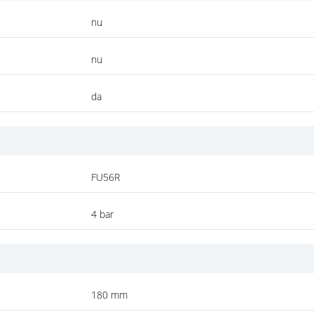
nu
nu
da
FU56R
4 bar
180 mm