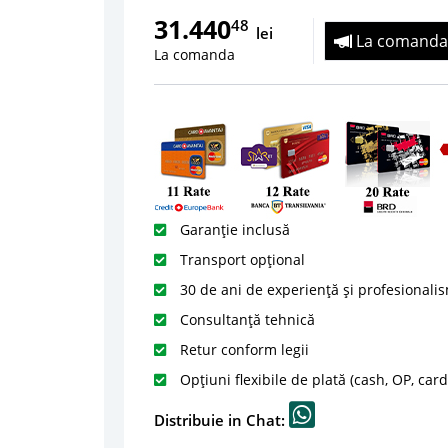
31.440
48
lei
La comanda
La comanda
Garanție inclusă
Transport opțional
30 de ani de experiență și profesionali
Consultanță tehnică
Retur conform legii
Opțiuni flexibile de plată (cash, OP, car
Distribuie in Chat: