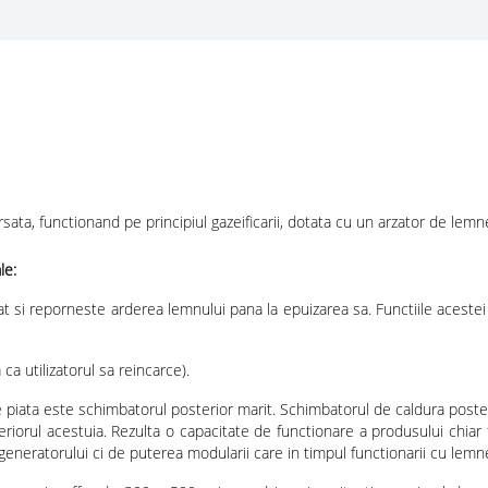
rsata, functionand pe principiul gazeificarii, dotata cu un arzator de lem
le:
t si reporneste arderea lemnului pana la epuizarea sa. Functiile aceste
a utilizatorul sa reincarce).
 piata este schimbatorul posterior marit. Schimbatorul de caldura poste
riorul acestuia. Rezulta o capacitate de functionare a produsului chiar 
neratorului ci de puterea modularii care in timpul functionarii cu lem