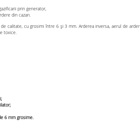
zificarii prin generator,
ardere din cazan.
 de calitate, cu grosimi între 6 şi 3 mm. Arderea inversa, aerul de arder
e toxice.
;
lator;
, de 6 mm grosime.