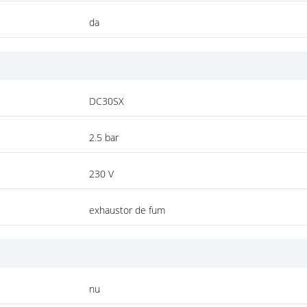
da
DC30SX
2.5 bar
230 V
exhaustor de fum
nu