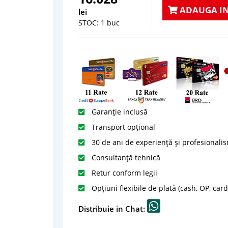
ADAUGA IN
lei
STOC: 1 buc
Garanție inclusă
Transport opțional
30 de ani de experiență și profesionali
Consultanță tehnică
Retur conform legii
Opțiuni flexibile de plată (cash, OP, car
Distribuie in Chat: