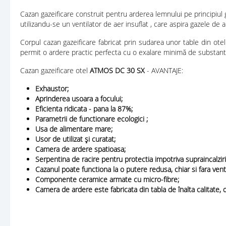
Cazan gazeificare construit pentru arderea lemnului pe principiul ga
utilizandu-se un ventilator de aer insuflat , care aspira gazele de 
Corpul cazan gazeificare fabricat prin sudarea unor table din otel
permit o ardere practic perfecta cu o exalare minimă de substant
Cazan gazeificare otel
ATMOS DC 30 SX
- AVANTAJE:
Exhaustor;
Aprinderea usoara a focului;
Eficienta ridicata - pana la 87%;
Parametrii de functionare ecologici ;
Usa de alimentare mare;
Usor de utilizat şi curatat;
Camera de ardere spatioasa;
Serpentina de racire pentru protectia impotriva supraincalzirii
Cazanul poate functiona la o putere redusa, chiar si fara venti
Componente ceramice armate cu micro-fibre;
Camera de ardere este fabricata din tabla de înalta calitate