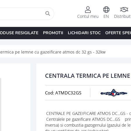
Contul meu
EN
Distribui
ODUSE RESIGILATE
PROMOTII
LICHIDARI STOC
OFERTE SPE
termica pe lemne cu gazeificare atmos dc 32 gs - 32kw
CENTRALA TERMICA PE LEMNE 
Cod: ATMDC32GS
CENTRALE PE GAZEIFICARE ATMOS DC...GS - d
Centralele pe gazeificare ATMOS DC...GS prin m
inversa) si combustia gazogenului (gazului de le
de un ventilator de aer (exhaustor).