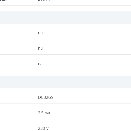
nu
nu
da
DC32GS
2.5 bar
230 V