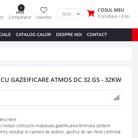
0
COSUL MEU
0 produse
/ 0 lei
tor
Comparator
Favorite
CIALE
CATALOG CALOR
DESPRE NOI
CONTACT
CU GAZEIFICARE ATMOS DC 32 GS - 32KW
escriere
odul contructiv realizeaza gazeificarea lemnului (ardere
mn), rezultat in camera de ardere, aportul de aer fiind controlat