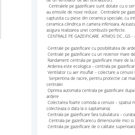
Centralele pe gazeificare sunt dotate cu o serp
au emisiile de noxe reduse . Centralele pe gaze
captusita cu piese din ceramica speciale, cu int
ceramica cilindrica in camera inferioara. Aceas
asigura realizarea unei combustii perfecte.
CENTRALE PE GAZEIFICARE ATMOS DC...GS - a
Centrale pe gazeificare cu posibilitatea de ard
Centrale pe gazeificare cu un rezervor mare de
Randament centrala pe gazeificare mare de la 
Arderea este ecologica – centrala pe gazeifica
Ventilator cu aer insuflat – colectare a cenusii 
Serpentina de racire, pentru protectie cat mai b
centralei
Oprirea automata centrala pe gazeificare dupa
ardere
Colectarea foarte comoda a cenusii – spatiul m
colecteaza o data la o saptamana)
Centrala pe gazeificare fara tubulatura – curat
Centrala pe gazeificarecu dimensiunile mici s
Centrala pe gazeificare de o calitate superioar