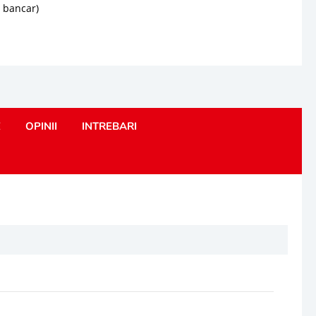
d bancar)
E
OPINII
INTREBARI