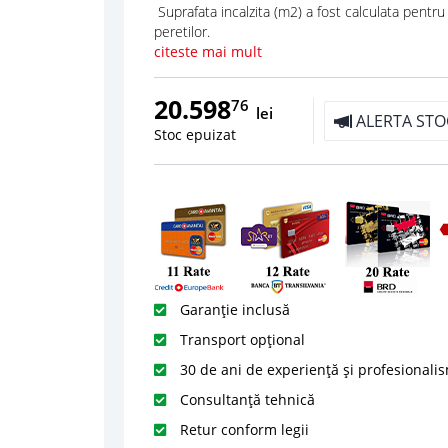
Suprafata incalzita (m2) a fost calculata pentru
peretilor.
citeste mai mult
20.598
76
lei
ALERTA STO
Stoc epuizat
Garanție inclusă
Transport opțional
30 de ani de experiență și profesionali
Consultanță tehnică
Retur conform legii