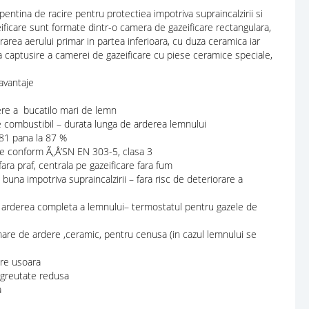
entina de racire pentru protectiea impotriva supraincalzirii si
ificare sunt formate dintr-o camera de gazeificare rectangulara,
rarea aerului primar in partea inferioara, cu duza ceramica iar
ta captusire a camerei de gazeificare cu piese ceramice speciale,
vantaje
ere a bucatilo mari de lemn
 combustibil – durata lunga de arderea lemnului
81 pana la 87 %
re conform Ã„Å’SN EN 303-5, clasa 3
fara praf, centrala pe gazeificare fara fum
una impotriva supraincalzirii – fara risc de deteriorare a
 arderea completa a lemnului– termostatul pentru gazele de
are de ardere ,ceramic, pentru cenusa (in cazul lemnului se
are usoara
i greutate redusa
a