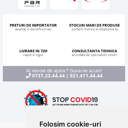
PRETURI DE IMPORTATOR
STOCURI MARI DE PRODUSE
avantaj in beneficiul tau
suntem mereu la dispozitia ta
LIVRARE IN 72H
CONSULTANTA TEHNICA
rapid si sigur
acordata de specialistii nostri
Ai nevoie de ajutor? Suna-ne acum!
0737.23.44.44
021.411.44.44
|
Folosim cookie-uri