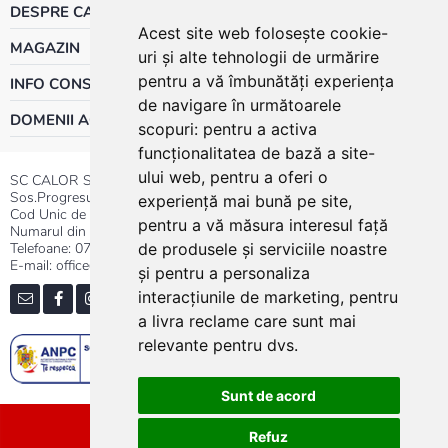
DESPRE CALOR
Acest site web folosește cookie-
MAGAZIN
uri și alte tehnologii de urmărire
pentru a vă îmbunătăți experiența
INFO CONSUMATOR
de navigare în următoarele
DOMENII ACTIVITATE
scopuri:
pentru a activa
funcționalitatea de bază a site-
ului web
,
pentru a oferi o
SC CALOR SRL
Sos.Progresului nr.30-40, Sector 5, Bucuresti
experiență mai bună pe site
,
Cod Unic de Inregistrare: RO 3004724
pentru a vă măsura interesul față
Numarul din Registrul Comertului:J40/13176/1991
Telefoane:
0737.23.44.44
|
021.411.44.44
de produsele și serviciile noastre
E-mail: office@calor.ro
și pentru a personaliza
interacțiunile de marketing
,
pentru
a livra reclame care sunt mai
relevante pentru dvs
.
Sunt de acord
Sitemap
Refuz