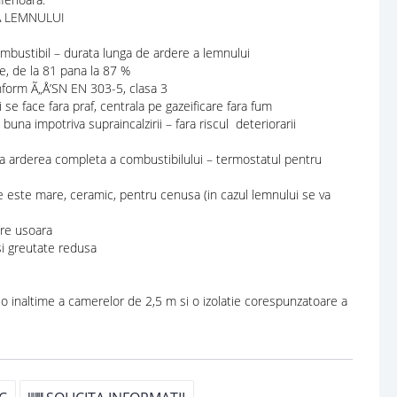
A LEMNULUI
mbustibil – durata lunga de ardere a lemnului
, de la 81 pana la 87 %
nform Ã„Å’SN EN 303-5, clasa 3
 se face fara praf, centrala pe gazeificare fara fum
una impotriva supraincalzirii – fara riscul deteriorarii
a arderea completa a combustibilului – termostatul pentru
 este mare, ceramic, pentru cenusa (in cazul lemnului se va
are usoara
si greutate redusa
 o inaltime a camerelor de 2,5 m si o izolatie corespunzatoare a