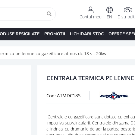
Contul meu
EN
Distribui
ODUSE RESIGILATE
PROMOTII
LICHIDARI STOC
OFERTE SPE
termica pe lemne cu gazeificare atmos dc 18 s - 20kw
CENTRALA TERMICA PE LEMNE 
Cod: ATMDC18S
Centralele cu gazeificare sunt dotate cu exhau
impotriva supraincalzirii. Centralele din gama
cilindrica, cu drumurile de aer la partea posteri
secundar - din duza ceramica si din ceramica in