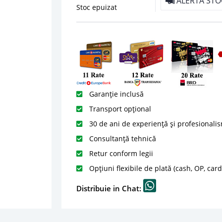
ALERTA STO
Stoc epuizat
Garanție inclusă
Transport opțional
30 de ani de experiență și profesionali
Consultanță tehnică
Retur conform legii
Opțiuni flexibile de plată (cash, OP, car
Distribuie in Chat: