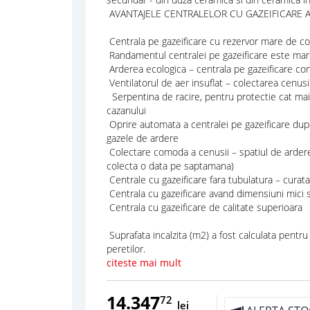
AVANTAJELE CENTRALELOR CU GAZEIFICARE 
Centrala pe gazeificare cu rezervor mare de co
Randamentul centralei pe gazeificare este mare
Arderea ecologica – centrala pe gazeificare co
Ventilatorul de aer insuflat – colectarea cenusii
Serpentina de racire, pentru protectie cat mai b
cazanului
Oprire automata a centralei pe gazeificare dup
gazele de ardere
Colectare comoda a cenusii – spatiul de ardere
colecta o data pe saptamana)
Centrale cu gazeificare fara tubulatura – curat
Centrala cu gazeificare avand dimensiuni mici 
Centrala cu gazeificare de calitate superioara
Suprafata incalzita (m2) a fost calculata pentru
peretilor.
citeste mai mult
14.347
72
lei