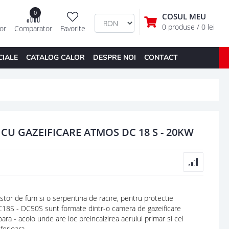
0
COSUL MEU
0 produse
/ 0 lei
tor
Comparator
Favorite
CIALE
CATALOG CALOR
DESPRE NOI
CONTACT
CU GAZEIFICARE ATMOS DC 18 S - 20KW
stor de fum si o serpentina de racire, pentru protectie
 DC18S - DC50S sunt formate dintr-o camera de gazeificare
oara - acolo unde are loc preincalzirea aerului primar si cel
ferioara.