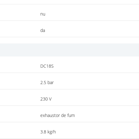
nu
da
DC18S
2.5 bar
230 V
exhaustor de fum
3.8 kg/h