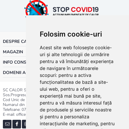
Folosim cookie-uri
DESPRE CALOR
Acest site web folosește cookie-
MAGAZIN
uri și alte tehnologii de urmărire
pentru a vă îmbunătăți experiența
INFO CONSUMATOR
de navigare în următoarele
DOMENII ACTIVITATE
scopuri:
pentru a activa
funcționalitatea de bază a site-
ului web
,
pentru a oferi o
SC CALOR SRL
Sos.Progresului nr.30-40, Sector 5, Bucuresti
experiență mai bună pe site
,
Cod Unic de Inregistrare: RO 3004724
pentru a vă măsura interesul față
Numarul din Registrul Comertului:J40/13176/1991
Telefoane:
0737.23.44.44
|
021.411.44.44
de produsele și serviciile noastre
E-mail: office@calor.ro
și pentru a personaliza
interacțiunile de marketing
,
pentru