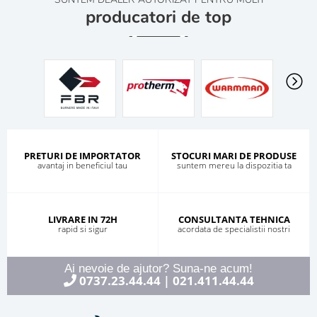
producatori de top
PRETURI DE IMPORTATOR
STOCURI MARI DE PRODUSE
avantaj in beneficiul tau
suntem mereu la dispozitia ta
LIVRARE IN 72H
CONSULTANTA TEHNICA
rapid si sigur
acordata de specialistii nostri
Ai nevoie de ajutor? Suna-ne acum!
0737.23.44.44
021.411.44.44
|