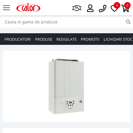
0
0
PRODUCATORI
PRODUSE
RESIGILATE
PROMOTII
LICHIDARI STOC