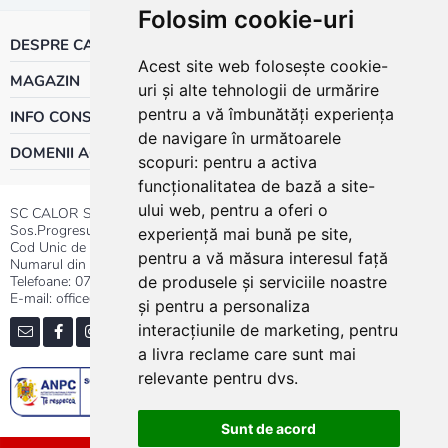
Folosim cookie-uri
DESPRE CALOR
Acest site web folosește cookie-
MAGAZIN
uri și alte tehnologii de urmărire
pentru a vă îmbunătăți experiența
INFO CONSUMATOR
de navigare în următoarele
DOMENII ACTIVITATE
scopuri:
pentru a activa
funcționalitatea de bază a site-
ului web
,
pentru a oferi o
SC CALOR SRL
Sos.Progresului nr.30-40, Sector 5, Bucuresti
experiență mai bună pe site
,
Cod Unic de Inregistrare: RO 3004724
pentru a vă măsura interesul față
Numarul din Registrul Comertului:J40/13176/1991
Telefoane:
0737.23.44.44
|
021.411.44.44
de produsele și serviciile noastre
E-mail: office@calor.ro
și pentru a personaliza
interacțiunile de marketing
,
pentru
a livra reclame care sunt mai
relevante pentru dvs
.
Sunt de acord