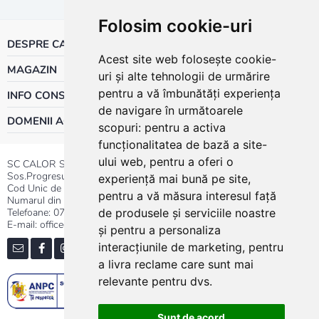
Folosim cookie-uri
DESPRE CALOR
Acest site web folosește cookie-
MAGAZIN
uri și alte tehnologii de urmărire
pentru a vă îmbunătăți experiența
INFO CONSUMATOR
de navigare în următoarele
DOMENII ACTIVITATE
scopuri:
pentru a activa
funcționalitatea de bază a site-
ului web
,
pentru a oferi o
SC CALOR SRL
Sos.Progresului nr.30-40, Sector 5, Bucuresti
experiență mai bună pe site
,
Cod Unic de Inregistrare: RO 3004724
pentru a vă măsura interesul față
Numarul din Registrul Comertului:J40/13176/1991
Telefoane:
0737.23.44.44
|
021.411.44.44
de produsele și serviciile noastre
E-mail: office@calor.ro
și pentru a personaliza
interacțiunile de marketing
,
pentru
a livra reclame care sunt mai
relevante pentru dvs
.
Sunt de acord