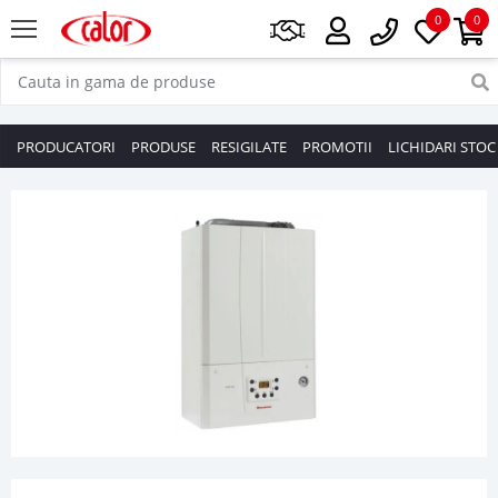
0
0
PRODUCATORI
PRODUSE
RESIGILATE
PROMOTII
LICHIDARI STOC