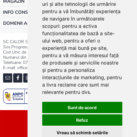
MAGAZIN
uri și alte tehnologii de urmărire
pentru a vă îmbunătăți experiența
INFO CONSUMATOR
de navigare în următoarele
DOMENII ACTIVITATE
scopuri:
pentru a activa
funcționalitatea de bază a site-
ului web
,
pentru a oferi o
SC CALOR SRL
Sos.Progresului nr.30-40, Sector 5, Bucuresti
experiență mai bună pe site
,
Cod Unic de Inregistrare: RO 3004724
pentru a vă măsura interesul față
Numarul din Registrul Comertului:J40/13176/1991
Telefoane:
0737.23.44.44
|
021.411.44.44
de produsele și serviciile noastre
E-mail: office@calor.ro
și pentru a personaliza
interacțiunile de marketing
,
pentru
a livra reclame care sunt mai
relevante pentru dvs
.
Sunt de acord
Sitemap
Refuz
Vreau să schimb setările