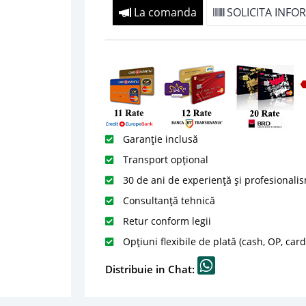
La comanda
SOLICITA INFOR
Garanție inclusă
Transport opțional
30 de ani de experiență și profesionali
Consultanță tehnică
Retur conform legii
Opțiuni flexibile de plată (cash, OP, car
Distribuie in Chat: