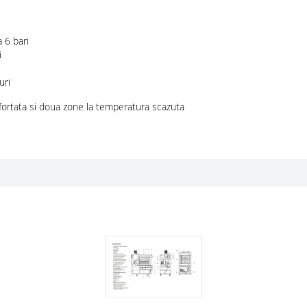
 6 bari
i
uri
 fortata si doua zone la temperatura scazuta