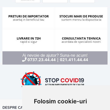
PRETURI DE IMPORTATOR
STOCURI MARI DE PRODUSE
avantaj in beneficiul tau
suntem mereu la dispozitia ta
LIVRARE IN 72H
CONSULTANTA TEHNICA
rapid si sigur
acordata de specialistii nostri
Ai nevoie de ajutor? Suna-ne acum!
0737.23.44.44
021.411.44.44
|
Folosim cookie-uri
DESPRE CALOR