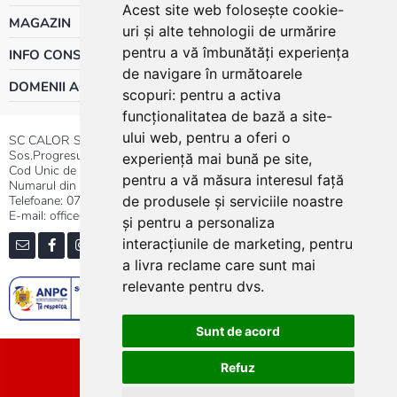
Acest site web folosește cookie-
MAGAZIN
uri și alte tehnologii de urmărire
pentru a vă îmbunătăți experiența
INFO CONSUMATOR
de navigare în următoarele
DOMENII ACTIVITATE
scopuri:
pentru a activa
funcționalitatea de bază a site-
ului web
,
pentru a oferi o
SC CALOR SRL
Sos.Progresului nr.30-40, Sector 5, Bucuresti
experiență mai bună pe site
,
Cod Unic de Inregistrare: RO 3004724
pentru a vă măsura interesul față
Numarul din Registrul Comertului:J40/13176/1991
Telefoane:
0737.23.44.44
|
021.411.44.44
de produsele și serviciile noastre
E-mail: office@calor.ro
și pentru a personaliza
interacțiunile de marketing
,
pentru
a livra reclame care sunt mai
relevante pentru dvs
.
Sunt de acord
Sitemap
Refuz