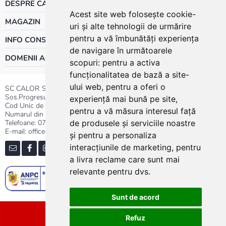
DESPRE CALOR
Acest site web folosește cookie-
MAGAZIN
uri și alte tehnologii de urmărire
pentru a vă îmbunătăți experiența
INFO CONSUMATOR
de navigare în următoarele
DOMENII ACTIVITATE
scopuri:
pentru a activa
funcționalitatea de bază a site-
ului web
,
pentru a oferi o
SC CALOR SRL
Sos.Progresului nr.30-40, Sector 5, Bucuresti
experiență mai bună pe site
,
Cod Unic de Inregistrare: RO 3004724
pentru a vă măsura interesul față
Numarul din Registrul Comertului:J40/13176/1991
Telefoane:
0737.23.44.44
|
021.411.44.44
de produsele și serviciile noastre
E-mail: office@calor.ro
și pentru a personaliza
interacțiunile de marketing
,
pentru
a livra reclame care sunt mai
relevante pentru dvs
.
Sunt de acord
Sitemap
Refuz