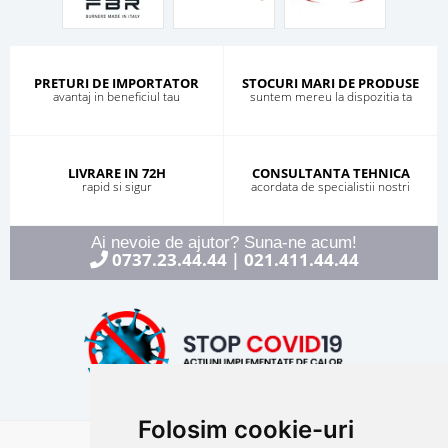
PRETURI DE IMPORTATOR
STOCURI MARI DE PRODUSE
avantaj in beneficiul tau
suntem mereu la dispozitia ta
LIVRARE IN 72H
CONSULTANTA TEHNICA
rapid si sigur
acordata de specialistii nostri
Ai nevoie de ajutor? Suna-ne acum!
0737.23.44.44
021.411.44.44
|
Folosim cookie-uri