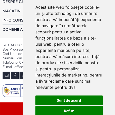
DESPRE CALOR
Acest site web folosește cookie-
MAGAZIN
uri și alte tehnologii de urmărire
pentru a vă îmbunătăți experiența
INFO CONSUMATOR
de navigare în următoarele
DOMENII ACTIVITATE
scopuri:
pentru a activa
funcționalitatea de bază a site-
ului web
,
pentru a oferi o
SC CALOR SRL
Sos.Progresului nr.30-40, Sector 5, Bucuresti
experiență mai bună pe site
,
Cod Unic de Inregistrare: RO 3004724
pentru a vă măsura interesul față
Numarul din Registrul Comertului:J40/13176/1991
Telefoane:
0737.23.44.44
|
021.411.44.44
de produsele și serviciile noastre
E-mail: office@calor.ro
și pentru a personaliza
interacțiunile de marketing
,
pentru
a livra reclame care sunt mai
relevante pentru dvs
.
Sunt de acord
Sitemap
Refuz