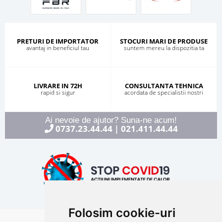
PRETURI DE IMPORTATOR
STOCURI MARI DE PRODUSE
avantaj in beneficiul tau
suntem mereu la dispozitia ta
LIVRARE IN 72H
CONSULTANTA TEHNICA
rapid si sigur
acordata de specialistii nostri
Ai nevoie de ajutor? Suna-ne acum!
0737.23.44.44
021.411.44.44
|
Folosim cookie-uri