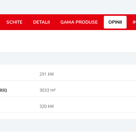
SCHITE
DETALII
GAMA PRODUSE
OPINII
I
291 kW
tii)
3033 m²
320 kW