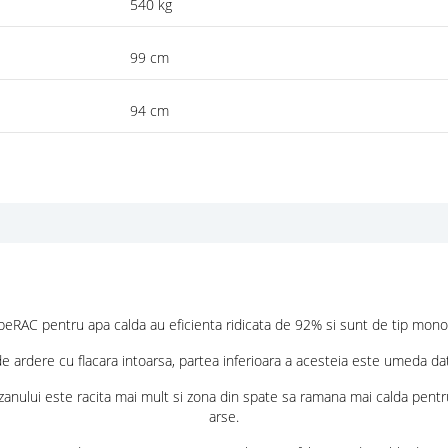
540 kg
99 cm
94 cm
upeRAC
pentru apa calda
au
eficienta ridicata de 92%
si sunt de tip mono
rdere cu flacara intoarsa, partea inferioara a acesteia este umeda dat
cazanului este racita mai mult si zona din spate sa ramana mai calda pen
arse.