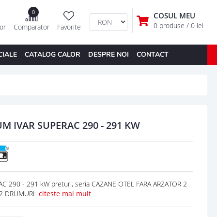
0
COSUL MEU
0 produse
/ 0 lei
tor
Comparator
Favorite
CIALE
CATALOG CALOR
DESPRE NOI
CONTACT
M IVAR SUPERAC 290 - 291 KW
290 - 291 kW preturi, seria CAZANE OTEL FARA ARZATOR 2
D 2 DRUMURI
citeste mai mult