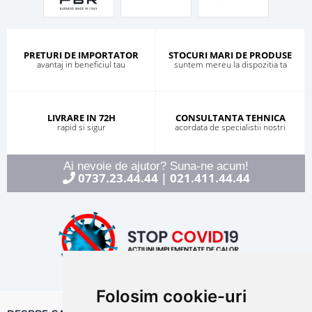
PRETURI DE IMPORTATOR
STOCURI MARI DE PRODUSE
avantaj in beneficiul tau
suntem mereu la dispozitia ta
LIVRARE IN 72H
CONSULTANTA TEHNICA
rapid si sigur
acordata de specialistii nostri
Ai nevoie de ajutor? Suna-ne acum!
0737.23.44.44
021.411.44.44
|
Folosim cookie-uri