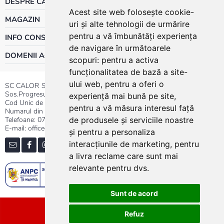
DESPRE CALOR
Acest site web folosește cookie-
MAGAZIN
uri și alte tehnologii de urmărire
pentru a vă îmbunătăți experiența
INFO CONSUMATOR
de navigare în următoarele
DOMENII ACTIVITATE
scopuri:
pentru a activa
funcționalitatea de bază a site-
ului web
,
pentru a oferi o
SC CALOR SRL
Sos.Progresului nr.30-40, Sector 5, Bucuresti
experiență mai bună pe site
,
Cod Unic de Inregistrare: RO 3004724
pentru a vă măsura interesul față
Numarul din Registrul Comertului:J40/13176/1991
Telefoane:
0737.23.44.44
|
021.411.44.44
de produsele și serviciile noastre
E-mail: office@calor.ro
și pentru a personaliza
interacțiunile de marketing
,
pentru
a livra reclame care sunt mai
relevante pentru dvs
.
Sunt de acord
Sitemap
Refuz