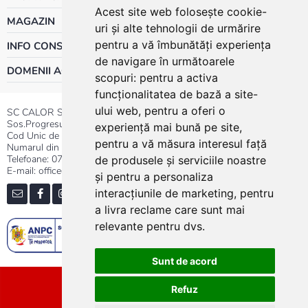
Acest site web folosește cookie-
MAGAZIN
uri și alte tehnologii de urmărire
pentru a vă îmbunătăți experiența
INFO CONSUMATOR
de navigare în următoarele
DOMENII ACTIVITATE
scopuri:
pentru a activa
funcționalitatea de bază a site-
ului web
,
pentru a oferi o
SC CALOR SRL
Sos.Progresului nr.30-40, Sector 5, Bucuresti
experiență mai bună pe site
,
Cod Unic de Inregistrare: RO 3004724
pentru a vă măsura interesul față
Numarul din Registrul Comertului:J40/13176/1991
Telefoane:
0737.23.44.44
|
021.411.44.44
de produsele și serviciile noastre
E-mail: office@calor.ro
și pentru a personaliza
interacțiunile de marketing
,
pentru
a livra reclame care sunt mai
relevante pentru dvs
.
Sunt de acord
Sitemap
Refuz