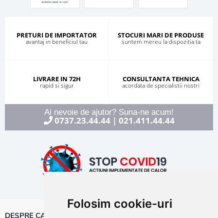
PRETURI DE IMPORTATOR
STOCURI MARI DE PRODUSE
avantaj in beneficiul tau
suntem mereu la dispozitia ta
LIVRARE IN 72H
CONSULTANTA TEHNICA
rapid si sigur
acordata de specialistii nostri
Ai nevoie de ajutor? Suna-ne acum!
0737.23.44.44
021.411.44.44
|
Folosim cookie-uri
DESPRE CALOR