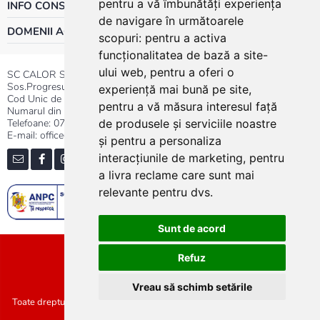
pentru a vă îmbunătăți experiența
INFO CONSUMATOR
de navigare în următoarele
DOMENII ACTIVITATE
scopuri:
pentru a activa
funcționalitatea de bază a site-
ului web
,
pentru a oferi o
SC CALOR SRL
Sos.Progresului nr.30-40, Sector 5, Bucuresti
experiență mai bună pe site
,
Cod Unic de Inregistrare: RO 3004724
pentru a vă măsura interesul față
Numarul din Registrul Comertului:J40/13176/1991
Telefoane:
0737.23.44.44
|
021.411.44.44
de produsele și serviciile noastre
E-mail: office@calor.ro
și pentru a personaliza
interacțiunile de marketing
,
pentru
a livra reclame care sunt mai
relevante pentru dvs
.
Sunt de acord
Sitemap
Refuz
Vreau să schimb setările
Toate drepturile rezervate SC Calor SRL :: Copyright 2021 :: Realizat de
Concept24