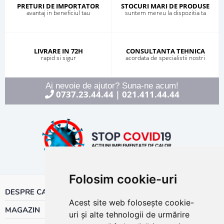
PRETURI DE IMPORTATOR
STOCURI MARI DE PRODUSE
avantaj in beneficiul tau
suntem mereu la dispozitia ta
LIVRARE IN 72H
CONSULTANTA TEHNICA
rapid si sigur
acordata de specialistii nostri
Ai nevoie de ajutor? Suna-ne acum!
0737.23.44.44
021.411.44.44
|
Folosim cookie-uri
DESPRE CALOR
Acest site web folosește cookie-
MAGAZIN
uri și alte tehnologii de urmărire