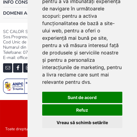
pentru a vă îmbunătăți experiența
INFO CONSUMATOR
de navigare în următoarele
DOMENII ACTIVITATE
scopuri:
pentru a activa
funcționalitatea de bază a site-
ului web
,
pentru a oferi o
SC CALOR SRL
Sos.Progresului nr.30-40, Sector 5, Bucuresti
experiență mai bună pe site
,
Cod Unic de Inregistrare: RO 3004724
pentru a vă măsura interesul față
Numarul din Registrul Comertului:J40/13176/1991
Telefoane:
0737.23.44.44
|
021.411.44.44
de produsele și serviciile noastre
E-mail: office@calor.ro
și pentru a personaliza
interacțiunile de marketing
,
pentru
a livra reclame care sunt mai
relevante pentru dvs
.
Sunt de acord
Sitemap
Refuz
Vreau să schimb setările
Toate drepturile rezervate SC Calor SRL :: Copyright 2021 :: Realizat de
Concept24