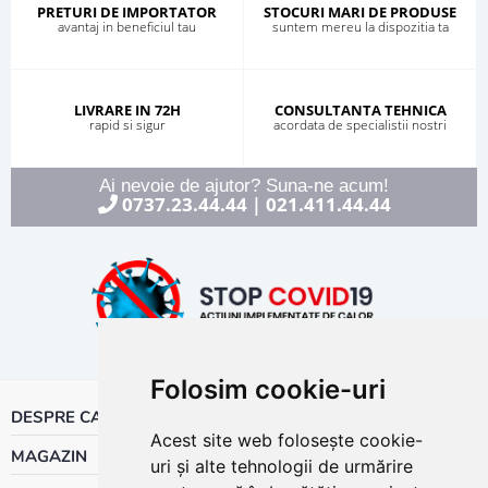
PRETURI DE IMPORTATOR
STOCURI MARI DE PRODUSE
avantaj in beneficiul tau
suntem mereu la dispozitia ta
LIVRARE IN 72H
CONSULTANTA TEHNICA
rapid si sigur
acordata de specialistii nostri
Ai nevoie de ajutor? Suna-ne acum!
0737.23.44.44
021.411.44.44
|
Folosim cookie-uri
DESPRE CALOR
Acest site web folosește cookie-
MAGAZIN
uri și alte tehnologii de urmărire