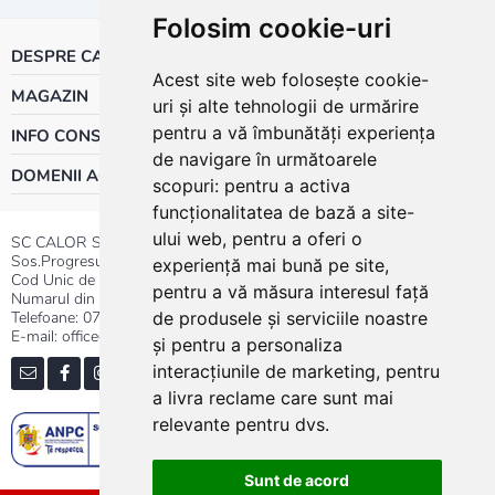
Folosim cookie-uri
DESPRE CALOR
Acest site web folosește cookie-
MAGAZIN
uri și alte tehnologii de urmărire
pentru a vă îmbunătăți experiența
INFO CONSUMATOR
de navigare în următoarele
DOMENII ACTIVITATE
scopuri:
pentru a activa
funcționalitatea de bază a site-
ului web
,
pentru a oferi o
SC CALOR SRL
Sos.Progresului nr.30-40, Sector 5, Bucuresti
experiență mai bună pe site
,
Cod Unic de Inregistrare: RO 3004724
pentru a vă măsura interesul față
Numarul din Registrul Comertului:J40/13176/1991
Telefoane:
0737.23.44.44
|
021.411.44.44
de produsele și serviciile noastre
E-mail: office@calor.ro
și pentru a personaliza
interacțiunile de marketing
,
pentru
a livra reclame care sunt mai
relevante pentru dvs
.
Sunt de acord