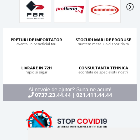
PRETURI DE IMPORTATOR
STOCURI MARI DE PRODUSE
avantaj in beneficiul tau
suntem mereu la dispozitia ta
LIVRARE IN 72H
CONSULTANTA TEHNICA
rapid si sigur
acordata de specialistii nostri
Ai nevoie de ajutor? Suna-ne acum!
0737.23.44.44
021.411.44.44
|