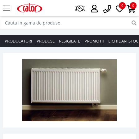
0
0
PRODUCATORI
PRODUSE
RESIGILATE
PROMOTII
LICHIDARI STOC