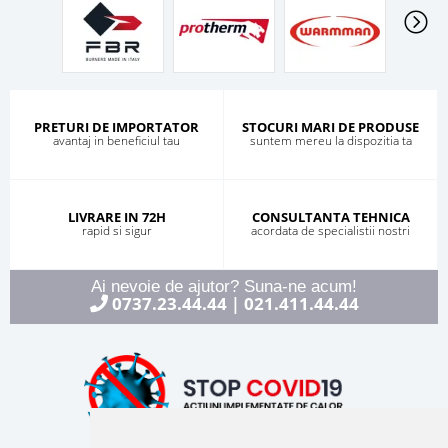
PRETURI DE IMPORTATOR
STOCURI MARI DE PRODUSE
avantaj in beneficiul tau
suntem mereu la dispozitia ta
LIVRARE IN 72H
CONSULTANTA TEHNICA
rapid si sigur
acordata de specialistii nostri
Ai nevoie de ajutor? Suna-ne acum!
0737.23.44.44
021.411.44.44
|