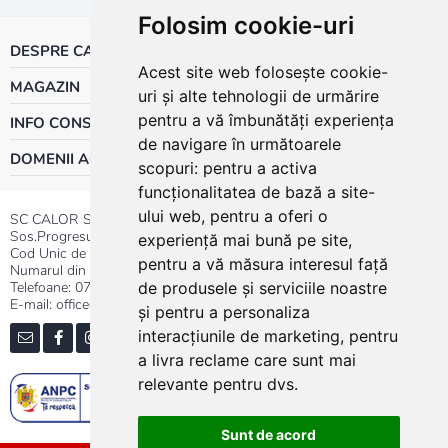
Folosim cookie-uri
DESPRE CALOR
Acest site web folosește cookie-
MAGAZIN
uri și alte tehnologii de urmărire
pentru a vă îmbunătăți experiența
INFO CONSUMATOR
de navigare în următoarele
DOMENII ACTIVITATE
scopuri:
pentru a activa
funcționalitatea de bază a site-
ului web
,
pentru a oferi o
SC CALOR SRL
Sos.Progresului nr.30-40, Sector 5, Bucuresti
experiență mai bună pe site
,
Cod Unic de Inregistrare: RO 3004724
pentru a vă măsura interesul față
Numarul din Registrul Comertului:J40/13176/1991
Telefoane:
0737.23.44.44
|
021.411.44.44
de produsele și serviciile noastre
E-mail: office@calor.ro
și pentru a personaliza
interacțiunile de marketing
,
pentru
a livra reclame care sunt mai
relevante pentru dvs
.
Sunt de acord