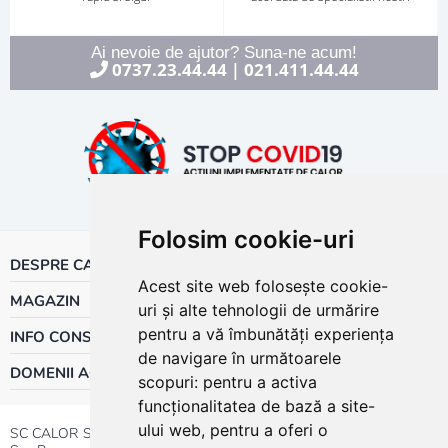
Ai nevoie de ajutor? Suna-ne acum!
0737.23.44.44
021.411.44.44
|
Folosim cookie-uri
DESPRE CALOR
Acest site web folosește cookie-
MAGAZIN
uri și alte tehnologii de urmărire
pentru a vă îmbunătăți experiența
INFO CONSUMATOR
de navigare în următoarele
DOMENII ACTIVITATE
scopuri:
pentru a activa
funcționalitatea de bază a site-
ului web
,
pentru a oferi o
SC CALOR SRL