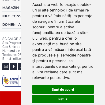
Acest site web folosește cookie-
MAGAZIN
uri și alte tehnologii de urmărire
pentru a vă îmbunătăți experiența
INFO CONSUMATOR
de navigare în următoarele
DOMENII ACTIVITATE
scopuri:
pentru a activa
funcționalitatea de bază a site-
ului web
,
pentru a oferi o
SC CALOR SRL
Sos.Progresului nr.30-40, Sector 5, Bucuresti
experiență mai bună pe site
,
Cod Unic de Inregistrare: RO 3004724
pentru a vă măsura interesul față
Numarul din Registrul Comertului:J40/13176/1991
Telefoane:
0737.23.44.44
|
021.411.44.44
de produsele și serviciile noastre
E-mail: office@calor.ro
și pentru a personaliza
interacțiunile de marketing
,
pentru
a livra reclame care sunt mai
relevante pentru dvs
.
Sunt de acord
Sitemap
Refuz