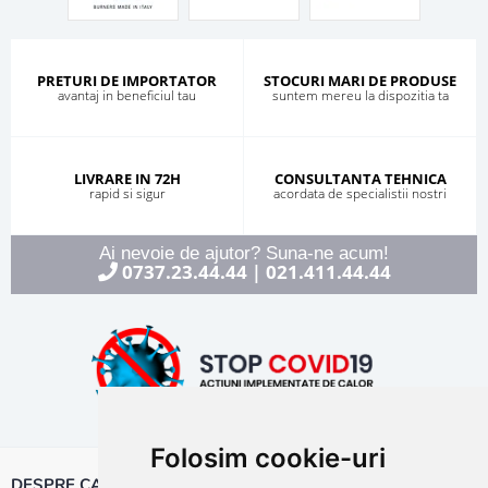
PRETURI DE IMPORTATOR
STOCURI MARI DE PRODUSE
avantaj in beneficiul tau
suntem mereu la dispozitia ta
LIVRARE IN 72H
CONSULTANTA TEHNICA
rapid si sigur
acordata de specialistii nostri
Ai nevoie de ajutor? Suna-ne acum!
0737.23.44.44
021.411.44.44
|
Folosim cookie-uri
DESPRE CALOR