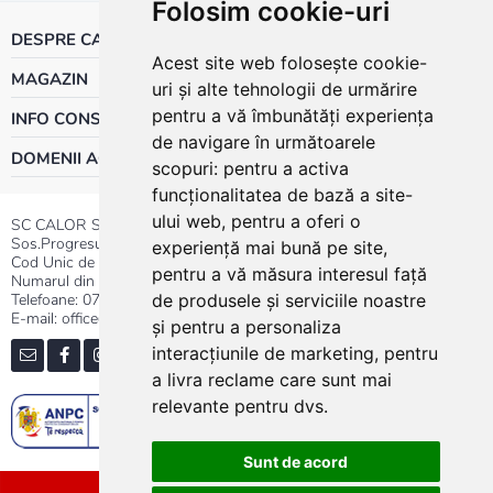
Folosim cookie-uri
DESPRE CALOR
Acest site web folosește cookie-
MAGAZIN
uri și alte tehnologii de urmărire
pentru a vă îmbunătăți experiența
INFO CONSUMATOR
de navigare în următoarele
DOMENII ACTIVITATE
scopuri:
pentru a activa
funcționalitatea de bază a site-
ului web
,
pentru a oferi o
SC CALOR SRL
Sos.Progresului nr.30-40, Sector 5, Bucuresti
experiență mai bună pe site
,
Cod Unic de Inregistrare: RO 3004724
pentru a vă măsura interesul față
Numarul din Registrul Comertului:J40/13176/1991
Telefoane:
0737.23.44.44
|
021.411.44.44
de produsele și serviciile noastre
E-mail: office@calor.ro
și pentru a personaliza
interacțiunile de marketing
,
pentru
a livra reclame care sunt mai
relevante pentru dvs
.
Sunt de acord