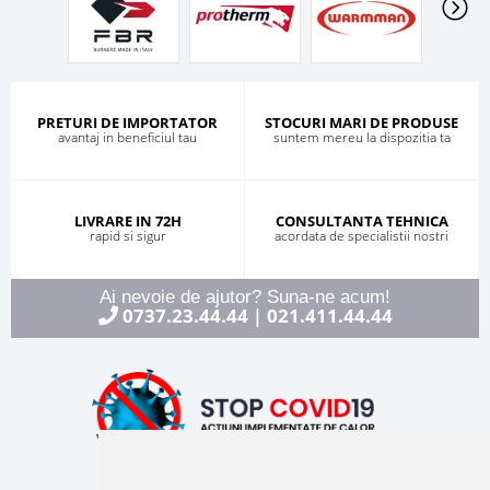
PRETURI DE IMPORTATOR
STOCURI MARI DE PRODUSE
avantaj in beneficiul tau
suntem mereu la dispozitia ta
LIVRARE IN 72H
CONSULTANTA TEHNICA
rapid si sigur
acordata de specialistii nostri
Ai nevoie de ajutor? Suna-ne acum!
0737.23.44.44
021.411.44.44
|