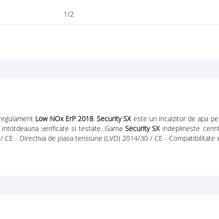
1/2
 regulament
Low NOx ErP 2018
.
Security SX
este un incalzitor de apa pen
t intotdeauna verificate si testate. Gama
Security SX
indeplineste cerin
/ CE - Directiva de joasa tensiune (LVD) 2014/30 / CE - Compatibilitate