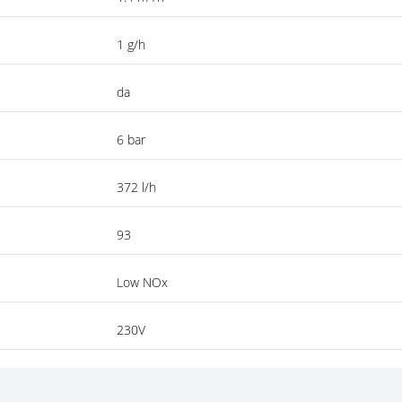
1 g/h
da
6 bar
372 l/h
93
Low NOx
230V