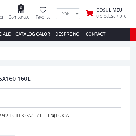
0
COSUL MEU
0 produse
/ 0 lei
tor
Comparator
Favorite
CIALE
CATALOG CALOR
DESPRE NOI
CONTACT
SX160 160L
seria BOILER GAZ - ATI , Tiraj FORTAT