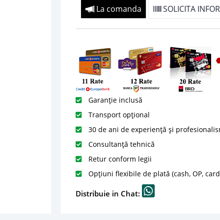
La comanda
SOLICITA INFOR
Garanție inclusă
Transport opțional
30 de ani de experiență și profesionali
Consultanță tehnică
Retur conform legii
Opțiuni flexibile de plată (cash, OP, car
Distribuie in Chat: