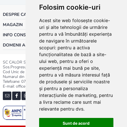
Folosim cookie-uri
DESPRE CALOR
Acest site web folosește cookie-
MAGAZIN
uri și alte tehnologii de urmărire
pentru a vă îmbunătăți experiența
INFO CONSUMATOR
de navigare în următoarele
DOMENII ACTIVITATE
scopuri:
pentru a activa
funcționalitatea de bază a site-
ului web
,
pentru a oferi o
SC CALOR SRL
Sos.Progresului nr.30-40, Sector 5, Bucuresti
experiență mai bună pe site
,
Cod Unic de Inregistrare: RO 3004724
pentru a vă măsura interesul față
Numarul din Registrul Comertului:J40/13176/1991
Telefoane:
0737.23.44.44
|
021.411.44.44
de produsele și serviciile noastre
E-mail: office@calor.ro
și pentru a personaliza
interacțiunile de marketing
,
pentru
a livra reclame care sunt mai
relevante pentru dvs
.
Sunt de acord