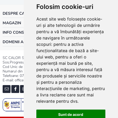
Folosim cookie-uri
DESPRE CALOR
Acest site web folosește cookie-
MAGAZIN
uri și alte tehnologii de urmărire
pentru a vă îmbunătăți experiența
INFO CONSUMATOR
de navigare în următoarele
DOMENII ACTIVITATE
scopuri:
pentru a activa
funcționalitatea de bază a site-
ului web
,
pentru a oferi o
SC CALOR SRL
Sos.Progresului nr.30-40, Sector 5, Bucuresti
experiență mai bună pe site
,
Cod Unic de Inregistrare: RO 3004724
pentru a vă măsura interesul față
Numarul din Registrul Comertului:J40/13176/1991
Telefoane:
0737.23.44.44
|
021.411.44.44
de produsele și serviciile noastre
E-mail: office@calor.ro
și pentru a personaliza
interacțiunile de marketing
,
pentru
a livra reclame care sunt mai
relevante pentru dvs
.
Sunt de acord