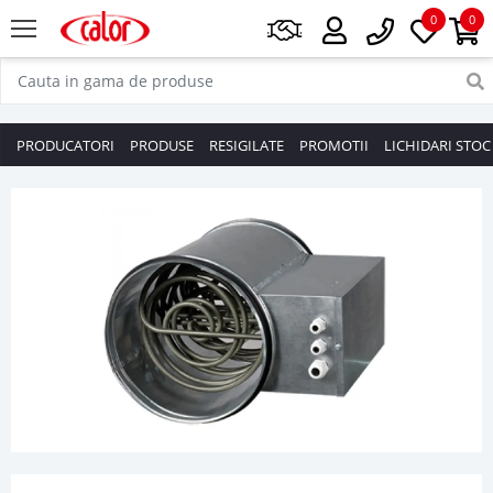
0
0
PRODUCATORI
PRODUSE
RESIGILATE
PROMOTII
LICHIDARI STOC