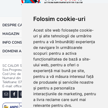
Folosim cookie-uri
DESPRE CALOR
Acest site web folosește cookie-
MAGAZIN
uri și alte tehnologii de urmărire
pentru a vă îmbunătăți experiența
INFO CONSUMATOR
de navigare în următoarele
DOMENII ACTIVITATE
scopuri:
pentru a activa
funcționalitatea de bază a site-
ului web
,
pentru a oferi o
SC CALOR SRL
Sos.Progresului nr.30-40, Sector 5, Bucuresti
experiență mai bună pe site
,
Cod Unic de Inregistrare: RO 3004724
pentru a vă măsura interesul față
Numarul din Registrul Comertului:J40/13176/1991
Telefoane:
0737.23.44.44
|
021.411.44.44
de produsele și serviciile noastre
E-mail: office@calor.ro
și pentru a personaliza
interacțiunile de marketing
,
pentru
a livra reclame care sunt mai
relevante pentru dvs
.