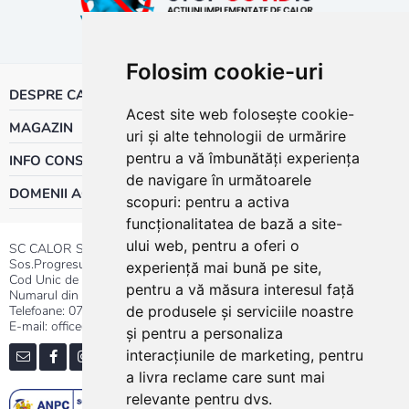
Folosim cookie-uri
DESPRE CALOR
Acest site web folosește cookie-
MAGAZIN
uri și alte tehnologii de urmărire
pentru a vă îmbunătăți experiența
INFO CONSUMATOR
de navigare în următoarele
DOMENII ACTIVITATE
scopuri:
pentru a activa
funcționalitatea de bază a site-
ului web
,
pentru a oferi o
SC CALOR SRL
Sos.Progresului nr.30-40, Sector 5, Bucuresti
experiență mai bună pe site
,
Cod Unic de Inregistrare: RO 3004724
pentru a vă măsura interesul față
Numarul din Registrul Comertului:J40/13176/1991
Telefoane:
0737.23.44.44
|
021.411.44.44
de produsele și serviciile noastre
E-mail: office@calor.ro
și pentru a personaliza
interacțiunile de marketing
,
pentru
a livra reclame care sunt mai
relevante pentru dvs
.