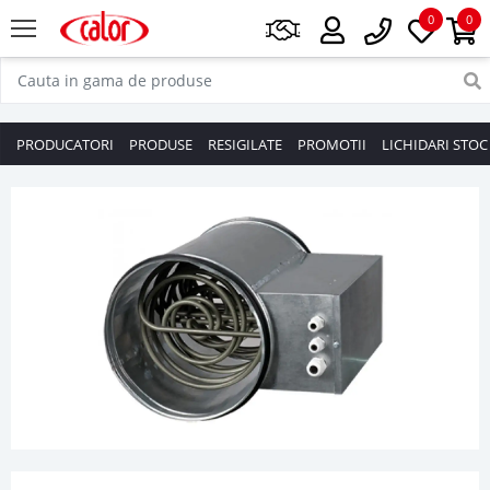
0
0
PRODUCATORI
PRODUSE
RESIGILATE
PROMOTII
LICHIDARI STOC