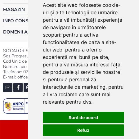
Acest site web folosește cookie-
MAGAZIN
uri și alte tehnologii de urmărire
pentru a vă îmbunătăți experiența
INFO CONSUMATOR
de navigare în următoarele
DOMENII ACTIVITATE
scopuri:
pentru a activa
funcționalitatea de bază a site-
ului web
,
pentru a oferi o
SC CALOR SRL
Sos.Progresului nr.30-40, Sector 5, Bucuresti
experiență mai bună pe site
,
Cod Unic de Inregistrare: RO 3004724
pentru a vă măsura interesul față
Numarul din Registrul Comertului:J40/13176/1991
Telefoane:
0737.23.44.44
|
021.411.44.44
de produsele și serviciile noastre
E-mail: office@calor.ro
și pentru a personaliza
interacțiunile de marketing
,
pentru
a livra reclame care sunt mai
relevante pentru dvs
.
Sunt de acord
Sitemap
Refuz