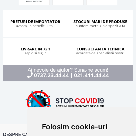
PRETURI DE IMPORTATOR
STOCURI MARI DE PRODUSE
avantaj in beneficiul tau
suntem mereu la dispozitia ta
LIVRARE IN 72H
CONSULTANTA TEHNICA
rapid si sigur
acordata de specialistii nostri
Ai nevoie de ajutor? Suna-ne acum!
0737.23.44.44
021.411.44.44
|
Folosim cookie-uri
DESPRE CALOR