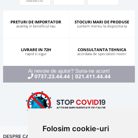
PRETURI DE IMPORTATOR
STOCURI MARI DE PRODUSE
avantaj in beneficiul tau
suntem mereu la dispozitia ta
LIVRARE IN 72H
CONSULTANTA TEHNICA
rapid si sigur
acordata de specialistii nostri
Ai nevoie de ajutor? Suna-ne acum!
0737.23.44.44
021.411.44.44
|
Folosim cookie-uri
DESPRE CALOR