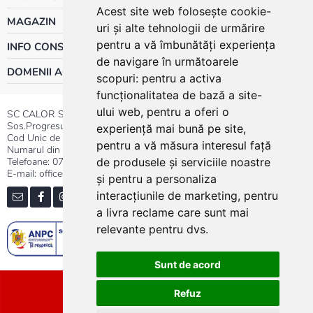
Acest site web folosește cookie-
MAGAZIN
uri și alte tehnologii de urmărire
pentru a vă îmbunătăți experiența
INFO CONSUMATOR
de navigare în următoarele
DOMENII ACTIVITATE
scopuri:
pentru a activa
funcționalitatea de bază a site-
ului web
,
pentru a oferi o
SC CALOR SRL
Sos.Progresului nr.30-40, Sector 5, Bucuresti
experiență mai bună pe site
,
Cod Unic de Inregistrare: RO 3004724
pentru a vă măsura interesul față
Numarul din Registrul Comertului:J40/13176/1991
Telefoane:
0737.23.44.44
|
021.411.44.44
de produsele și serviciile noastre
E-mail: office@calor.ro
și pentru a personaliza
interacțiunile de marketing
,
pentru
a livra reclame care sunt mai
relevante pentru dvs
.
Sunt de acord
Sitemap
Refuz