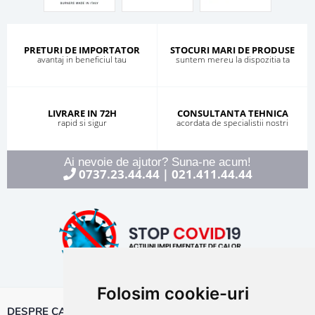
PRETURI DE IMPORTATOR
STOCURI MARI DE PRODUSE
avantaj in beneficiul tau
suntem mereu la dispozitia ta
LIVRARE IN 72H
CONSULTANTA TEHNICA
rapid si sigur
acordata de specialistii nostri
Ai nevoie de ajutor? Suna-ne acum!
0737.23.44.44
021.411.44.44
|
Folosim cookie-uri
DESPRE CALOR