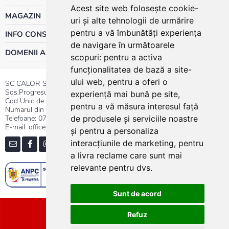
Acest site web folosește cookie-
MAGAZIN
uri și alte tehnologii de urmărire
pentru a vă îmbunătăți experiența
INFO CONSUMATOR
de navigare în următoarele
DOMENII ACTIVITATE
scopuri:
pentru a activa
funcționalitatea de bază a site-
ului web
,
pentru a oferi o
SC CALOR SRL
Sos.Progresului nr.30-40, Sector 5, Bucuresti
experiență mai bună pe site
,
Cod Unic de Inregistrare: RO 3004724
pentru a vă măsura interesul față
Numarul din Registrul Comertului:J40/13176/1991
Telefoane:
0737.23.44.44
|
021.411.44.44
de produsele și serviciile noastre
E-mail: office@calor.ro
și pentru a personaliza
interacțiunile de marketing
,
pentru
a livra reclame care sunt mai
relevante pentru dvs
.
Sunt de acord
Sitemap
Refuz