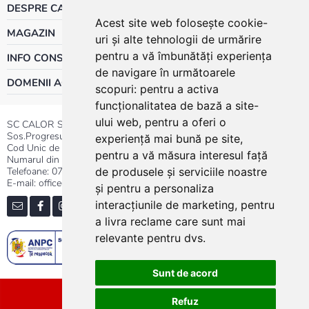
DESPRE CALOR
Acest site web folosește cookie-
MAGAZIN
uri și alte tehnologii de urmărire
pentru a vă îmbunătăți experiența
INFO CONSUMATOR
de navigare în următoarele
DOMENII ACTIVITATE
scopuri:
pentru a activa
funcționalitatea de bază a site-
ului web
,
pentru a oferi o
SC CALOR SRL
Sos.Progresului nr.30-40, Sector 5, Bucuresti
experiență mai bună pe site
,
Cod Unic de Inregistrare: RO 3004724
pentru a vă măsura interesul față
Numarul din Registrul Comertului:J40/13176/1991
Telefoane:
0737.23.44.44
|
021.411.44.44
de produsele și serviciile noastre
E-mail: office@calor.ro
și pentru a personaliza
interacțiunile de marketing
,
pentru
a livra reclame care sunt mai
relevante pentru dvs
.
Sunt de acord
Sitemap
Refuz