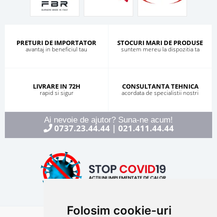
PRETURI DE IMPORTATOR
STOCURI MARI DE PRODUSE
avantaj in beneficiul tau
suntem mereu la dispozitia ta
LIVRARE IN 72H
CONSULTANTA TEHNICA
rapid si sigur
acordata de specialistii nostri
Ai nevoie de ajutor? Suna-ne acum!
0737.23.44.44
021.411.44.44
|
Folosim cookie-uri