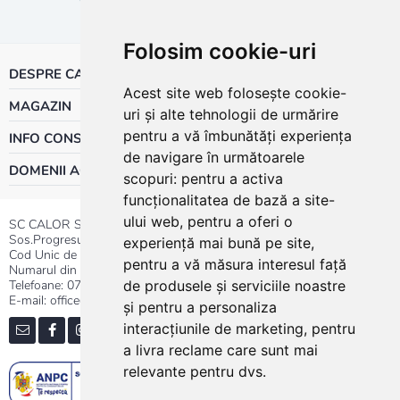
Folosim cookie-uri
DESPRE CALOR
Acest site web folosește cookie-
MAGAZIN
uri și alte tehnologii de urmărire
pentru a vă îmbunătăți experiența
INFO CONSUMATOR
de navigare în următoarele
DOMENII ACTIVITATE
scopuri:
pentru a activa
funcționalitatea de bază a site-
ului web
,
pentru a oferi o
SC CALOR SRL
Sos.Progresului nr.30-40, Sector 5, Bucuresti
experiență mai bună pe site
,
Cod Unic de Inregistrare: RO 3004724
pentru a vă măsura interesul față
Numarul din Registrul Comertului:J40/13176/1991
Telefoane:
0737.23.44.44
|
021.411.44.44
de produsele și serviciile noastre
E-mail: office@calor.ro
și pentru a personaliza
interacțiunile de marketing
,
pentru
a livra reclame care sunt mai
relevante pentru dvs
.