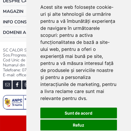
DESPRE CALOR
Acest site web folosește cookie-
MAGAZIN
uri și alte tehnologii de urmărire
pentru a vă îmbunătăți experiența
INFO CONSUMATOR
de navigare în următoarele
DOMENII ACTIVITATE
scopuri:
pentru a activa
funcționalitatea de bază a site-
ului web
,
pentru a oferi o
SC CALOR SRL
Sos.Progresului nr.30-40, Sector 5, Bucuresti
experiență mai bună pe site
,
Cod Unic de Inregistrare: RO 3004724
pentru a vă măsura interesul față
Numarul din Registrul Comertului:J40/13176/1991
Telefoane:
0737.23.44.44
|
021.411.44.44
de produsele și serviciile noastre
E-mail: office@calor.ro
și pentru a personaliza
interacțiunile de marketing
,
pentru
a livra reclame care sunt mai
relevante pentru dvs
.
Sunt de acord
Sitemap
Refuz