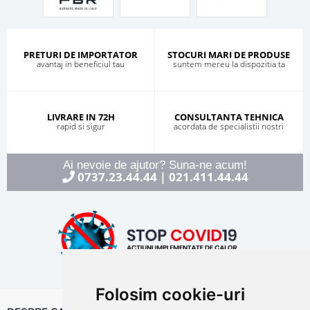
PRETURI DE IMPORTATOR
STOCURI MARI DE PRODUSE
avantaj in beneficiul tau
suntem mereu la dispozitia ta
LIVRARE IN 72H
CONSULTANTA TEHNICA
rapid si sigur
acordata de specialistii nostri
Ai nevoie de ajutor? Suna-ne acum!
0737.23.44.44
021.411.44.44
|
Folosim cookie-uri