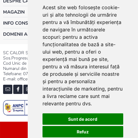
DESPRE CALOR
Acest site web folosește cookie-
MAGAZIN
uri și alte tehnologii de urmărire
pentru a vă îmbunătăți experiența
INFO CONSUMATOR
de navigare în următoarele
DOMENII ACTIVITATE
scopuri:
pentru a activa
funcționalitatea de bază a site-
ului web
,
pentru a oferi o
SC CALOR SRL
Sos.Progresului nr.30-40, Sector 5, Bucuresti
experiență mai bună pe site
,
Cod Unic de Inregistrare: RO 3004724
pentru a vă măsura interesul față
Numarul din Registrul Comertului:J40/13176/1991
Telefoane:
0737.23.44.44
|
021.411.44.44
de produsele și serviciile noastre
E-mail: office@calor.ro
și pentru a personaliza
interacțiunile de marketing
,
pentru
a livra reclame care sunt mai
relevante pentru dvs
.
Sunt de acord
Sitemap
Refuz