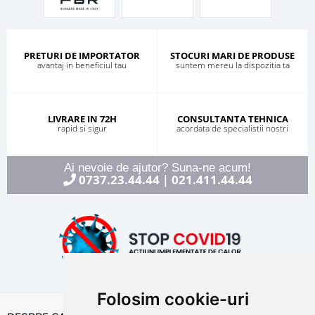
PRETURI DE IMPORTATOR
STOCURI MARI DE PRODUSE
avantaj in beneficiul tau
suntem mereu la dispozitia ta
LIVRARE IN 72H
CONSULTANTA TEHNICA
rapid si sigur
acordata de specialistii nostri
Ai nevoie de ajutor? Suna-ne acum!
0737.23.44.44
021.411.44.44
|
Folosim cookie-uri