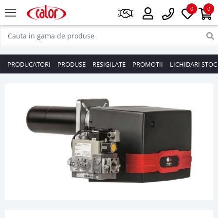
0
0
PRODUCATORI
PRODUSE
RESIGILATE
PROMOTII
LICHIDARI STOC