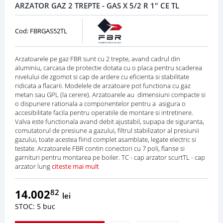
ARZATOR GAZ 2 TREPTE - GAS X 5/2 R 1" CE TL
Cod: FBRGAS52TL
Arzatoarele pe gaz FBR sunt cu 2 trepte, avand cadrul din
aluminiu, carcasa de protectie dotata cu o placa pentru scaderea
nivelului de zgomot si cap de ardere cu eficienta si stabilitate
ridicata a flacarii. Modelele de arzatoare pot functiona cu gaz
metan sau GPL (la cerere). Arzatoarele au dimensiuni compacte si
o dispunere rationala a componentelor pentru a asigura o
accesibilitate facila pentru operatiile de montare si intretinere.
Valva este functionala avand debit ajustabil, supapa de siguranta,
comutatorul de presiune a gazului, filtrul stabilizator al presiunii
gazului, toate acestea fiind complet asamblate, legate electric si
testate. Arzatoarele FBR contin conectori cu 7 poli, flanse si
garnituri pentru montarea pe boiler. TC - cap arzator scurtTL - cap
arzator lung
citeste mai mult
14.002
82
lei
STOC: 5 buc