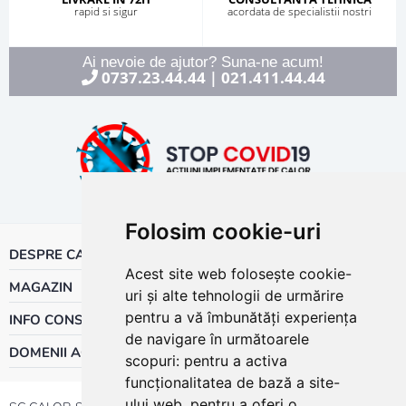
rapid si sigur
acordata de specialistii nostri
Ai nevoie de ajutor? Suna-ne acum!
0737.23.44.44
021.411.44.44
|
Folosim cookie-uri
DESPRE CALOR
Acest site web folosește cookie-
MAGAZIN
uri și alte tehnologii de urmărire
pentru a vă îmbunătăți experiența
INFO CONSUMATOR
de navigare în următoarele
DOMENII ACTIVITATE
scopuri:
pentru a activa
funcționalitatea de bază a site-
ului web
,
pentru a oferi o