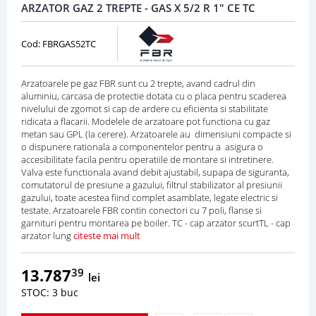
ARZATOR GAZ 2 TREPTE - GAS X 5/2 R 1" CE TC
Cod: FBRGAS52TC
Arzatoarele pe gaz FBR sunt cu 2 trepte, avand cadrul din
aluminiu, carcasa de protectie dotata cu o placa pentru scaderea
nivelului de zgomot si cap de ardere cu eficienta si stabilitate
ridicata a flacarii. Modelele de arzatoare pot functiona cu gaz
metan sau GPL (la cerere). Arzatoarele au dimensiuni compacte si
o dispunere rationala a componentelor pentru a asigura o
accesibilitate facila pentru operatiile de montare si intretinere.
Valva este functionala avand debit ajustabil, supapa de siguranta,
comutatorul de presiune a gazului, filtrul stabilizator al presiunii
gazului, toate acestea fiind complet asamblate, legate electric si
testate. Arzatoarele FBR contin conectori cu 7 poli, flanse si
garnituri pentru montarea pe boiler. TC - cap arzator scurtTL - cap
arzator lung
citeste mai mult
13.787
39
lei
STOC: 3 buc