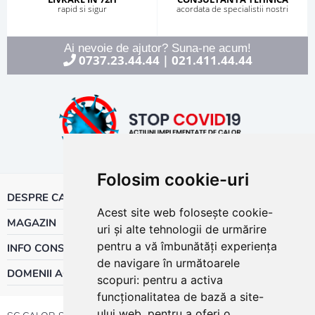
rapid si sigur
acordata de specialistii nostri
Ai nevoie de ajutor? Suna-ne acum!
0737.23.44.44
021.411.44.44
|
Folosim cookie-uri
DESPRE CALOR
Acest site web folosește cookie-
MAGAZIN
uri și alte tehnologii de urmărire
pentru a vă îmbunătăți experiența
INFO CONSUMATOR
de navigare în următoarele
DOMENII ACTIVITATE
scopuri:
pentru a activa
funcționalitatea de bază a site-
ului web
,
pentru a oferi o