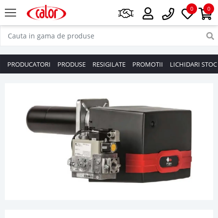
0
0
PRODUCATORI
PRODUSE
RESIGILATE
PROMOTII
LICHIDARI STOC