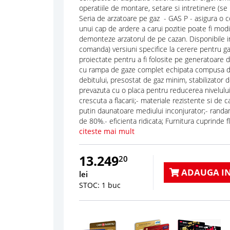
operatiile de montare, setare si intretinere (se
Seria de arzatoare pe gaz - GAS P - asigura o co
unui cap de ardere a carui pozitie poate fi modi
demonteze arzatorul de pe cazan. Disponibile in 
comanda) versiuni specifice la cerere pentru g
proiectate pentru a fi folosite pe generatoare
cu rampa de gaze complet echipata compusa din:
debitului, presostat de gaz minim, stabilizator 
prevazuta cu o placa pentru reducerea nivelului 
crescuta a flacarii;- materiale rezistente si de c
putin daunatoare mediului inconjurator;- randame
de 80%.- eficienta ridicata; Furnitura cuprinde f
citeste mai mult
13.249
20
ADAUGA IN
lei
STOC: 1 buc