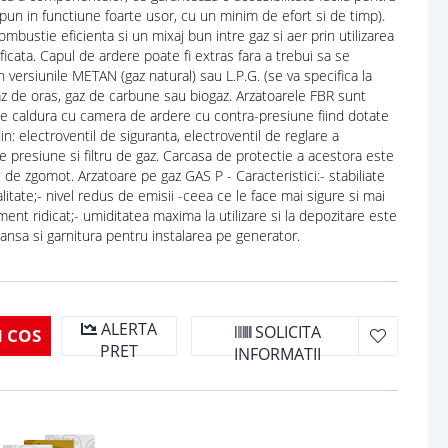
 pun in functiune foarte usor, cu un minim de efort si de timp).
mbustie eficienta si un mixaj bun intre gaz si aer prin utilizarea
ficata. Capul de ardere poate fi extras fara a trebui sa se
versiunile METAN (gaz natural) sau L.P.G. (se va specifica la
az de oras, gaz de carbune sau biogaz. Arzatoarele FBR sunt
 de caldura cu camera de ardere cu contra-presiune fiind dotate
 electroventil de siguranta, electroventil de reglare a
de presiune si filtru de gaz. Carcasa de protectie a acestora este
de zgomot. Arzatoare pe gaz GAS P - Caracteristici:- stabiliate
alitate;- nivel redus de emisii -ceea ce le face mai sigure si mai
nt ridicat;- umiditatea maxima la utilizare si la depozitare este
lansa si garnitura pentru instalarea pe generator.
ALERTA
SOLICITA
 COS
PRET
INFORMATII