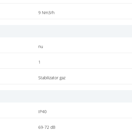
9 Nm3/h
nu
1
Stabilizator gaz
IP40
69-72 dB