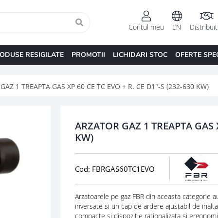
Contul meu
EN
Distribui
ODUSE RESIGILATE
PROMOTII
LICHIDARI STOC
OFERTE SPE
AZ 1 TREAPTA GAS XP 60 CE TC EVO + R. CE D1"-S (232-630 KW)
ARZATOR GAZ 1 TREAPTA GAS XP
KW)
Cod: FBRGAS60TC1EVO
Arzatoarele pe gaz FBR din aceasta categorie a
inversate si un cap de ardere ajustabil de inalta 
compacte si dispozitie rationalizata si ergonom