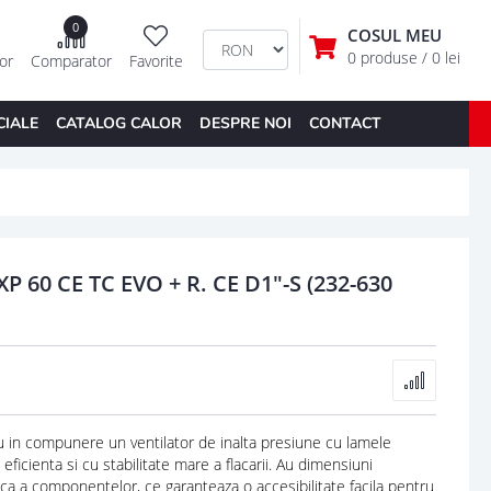
0
COSUL MEU
0 produse
/ 0 lei
tor
Comparator
Favorite
CIALE
CATALOG CALOR
DESPRE NOI
CONTACT
 60 CE TC EVO + R. CE D1"-S (232-630
u in compunere un ventilator de inalta presiune cu lamele
eficienta si cu stabilitate mare a flacarii. Au dimensiuni
ica a componentelor, ce garanteaza o accesibilitate facila pentru