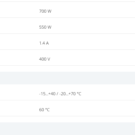
700 W
550 W
1.4 A
400 V
-15...+40 / -20...+70 °C
60 °C