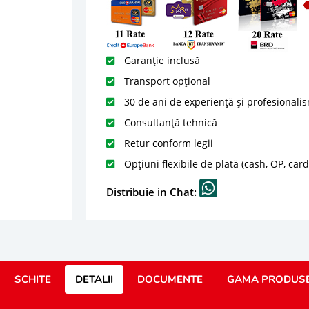
Garanție inclusă
Transport opțional
30 de ani de experiență și profesionali
Consultanță tehnică
Retur conform legii
Opțiuni flexibile de plată (cash, OP, car
Distribuie in Chat:
SCHITE
DETALII
DOCUMENTE
GAMA PRODUS