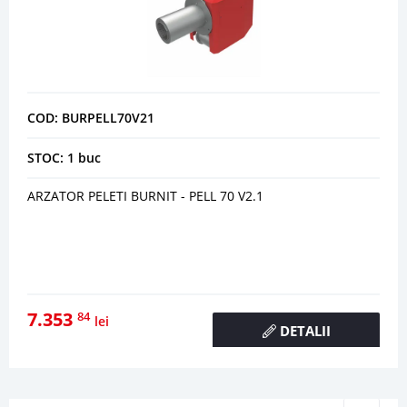
COD: BURPELL70V21
STOC: 1 buc
ARZATOR PELETI BURNIT - PELL 70 V2.1
7.353
84
lei
DETALII