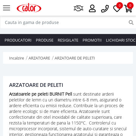
0
0
PRODUCATORI
PRODUSE
RESIGILATE
PROMOTII
LICHIDARI STOC
Incalzire
ARZATOARE
ARZATOARE DE PELETI
ARZATOARE DE PELETI
Arzatoarele pe peleti BURNIT Pell
sunt destinate arderii
peletilor de lemn cu un diametru intre 6-8 mm, asigurand o
ardere eficienta cu emisii reduse. Contribuie la un proces de
ardere ecologic si de mare eficienta. Arzatoarele sunt
confectionate din otel inoxidabil de calitate superioara, care
rezista la temperaturi de pana la 1150°С. Controlerul cu
microprocesor incorporat, sistemul de auto-curatare si snecul
interior, gestioneaza functionarea arzatorului si garanteaza o