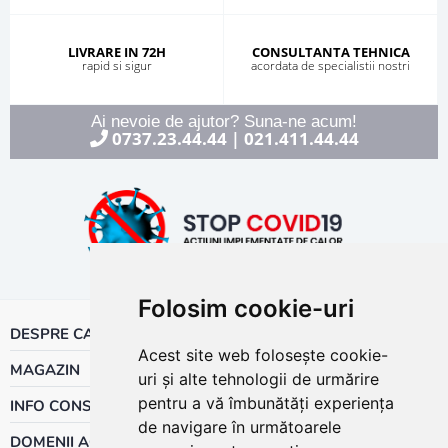
LIVRARE IN 72H
CONSULTANTA TEHNICA
rapid si sigur
acordata de specialistii nostri
Ai nevoie de ajutor? Suna-ne acum!
0737.23.44.44
021.411.44.44
|
Folosim cookie-uri
DESPRE CALOR
Acest site web folosește cookie-
MAGAZIN
uri și alte tehnologii de urmărire
pentru a vă îmbunătăți experiența
INFO CONSUMATOR
de navigare în următoarele
DOMENII ACTIVITATE