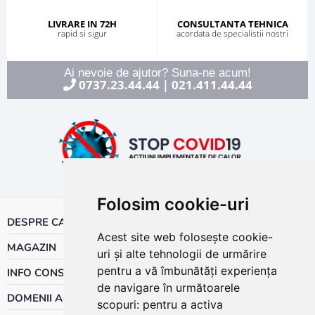
LIVRARE IN 72H
CONSULTANTA TEHNICA
rapid si sigur
acordata de specialistii nostri
Ai nevoie de ajutor? Suna-ne acum!
0737.23.44.44
021.411.44.44
|
Folosim cookie-uri
DESPRE CALOR
Acest site web folosește cookie-
MAGAZIN
uri și alte tehnologii de urmărire
pentru a vă îmbunătăți experiența
INFO CONSUMATOR
de navigare în următoarele
DOMENII ACTIVITATE
scopuri:
pentru a activa