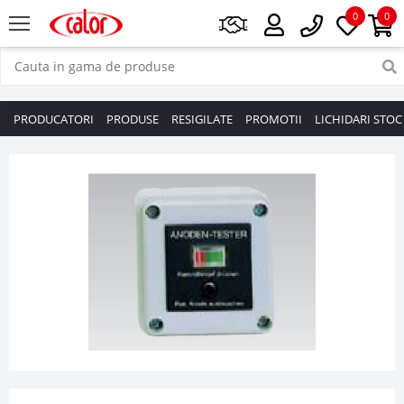
0
0
PRODUCATORI
PRODUSE
RESIGILATE
PROMOTII
LICHIDARI STOC