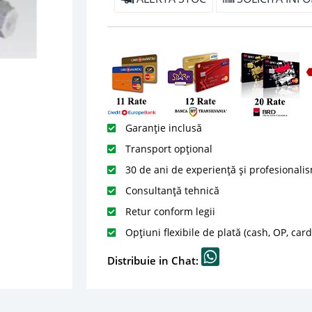
Garanție inclusă
Transport opțional
30 de ani de experiență și profesionali
Consultanță tehnică
Retur conform legii
Opțiuni flexibile de plată (cash, OP, car
Distribuie in Chat: