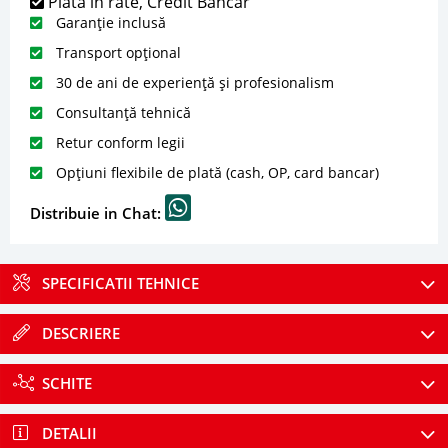
Plată în rate, Credit Bancar
Garanție inclusă
Transport opțional
30 de ani de experiență și profesionalism
Consultanță tehnică
Retur conform legii
Opțiuni flexibile de plată (cash, OP, card bancar)
Distribuie in Chat:
SPECIFICATII TEHNICE
DESCRIERE
SCHITE
DETALII