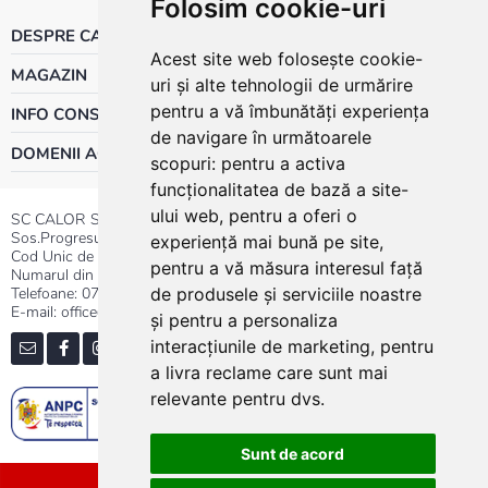
Folosim cookie-uri
DESPRE CALOR
Acest site web folosește cookie-
MAGAZIN
uri și alte tehnologii de urmărire
pentru a vă îmbunătăți experiența
INFO CONSUMATOR
de navigare în următoarele
DOMENII ACTIVITATE
scopuri:
pentru a activa
funcționalitatea de bază a site-
ului web
,
pentru a oferi o
SC CALOR SRL
Sos.Progresului nr.30-40, Sector 5, Bucuresti
experiență mai bună pe site
,
Cod Unic de Inregistrare: RO 3004724
pentru a vă măsura interesul față
Numarul din Registrul Comertului:J40/13176/1991
Telefoane:
0737.23.44.44
|
021.411.44.44
de produsele și serviciile noastre
E-mail: office@calor.ro
și pentru a personaliza
interacțiunile de marketing
,
pentru
a livra reclame care sunt mai
relevante pentru dvs
.
Sunt de acord