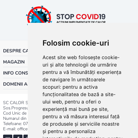
Folosim cookie-uri
DESPRE CALOR
Acest site web folosește cookie-
MAGAZIN
uri și alte tehnologii de urmărire
pentru a vă îmbunătăți experiența
INFO CONSUMATOR
de navigare în următoarele
DOMENII ACTIVITATE
scopuri:
pentru a activa
funcționalitatea de bază a site-
ului web
,
pentru a oferi o
SC CALOR SRL
Sos.Progresului nr.30-40, Sector 5, Bucuresti
experiență mai bună pe site
,
Cod Unic de Inregistrare: RO 3004724
pentru a vă măsura interesul față
Numarul din Registrul Comertului:J40/13176/1991
Telefoane:
0737.23.44.44
|
021.411.44.44
de produsele și serviciile noastre
E-mail: office@calor.ro
și pentru a personaliza