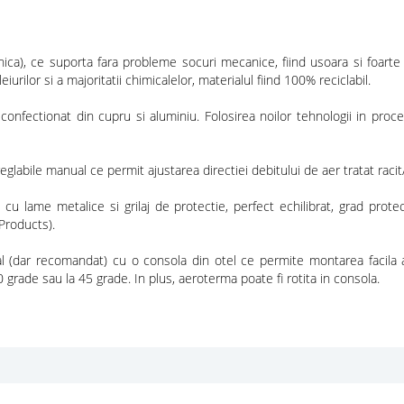
ica), ce suporta fara probleme socuri mecanice, fiind usoara si foarte 
urilor si a majoritatii chimicalelor, materialul fiind 100% reciclabil.
confectionat din cupru si aluminiu. Folosirea noilor tehnologii in pr
glabile manual ce permit ajustarea directiei debitului de aer tratat racit
 cu lame metalice si grilaj de protectie, perfect echilibrat, grad pr
Products).
l (dar recomandat) cu o consola din otel ce permite montarea facila a
0 grade sau la 45 grade. In plus, aeroterma poate fi rotita in consola.