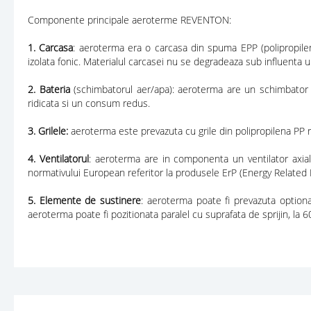
Componente principale aeroterme REVENTON:
1. Carcasa
: aeroterma era o carcasa din spuma EPP (polipropilen
izolata fonic. Materialul carcasei nu se degradeaza sub influenta ulei
2. Bateria
(schimbatorul aer/apa): aeroterma are un schimbator 
ridicata si un consum redus.
3. Grilele:
aeroterma este prevazuta cu grile din polipropilena PP re
4. Ventilatorul
: aeroterma are in componenta un ventilator axial
normativului European referitor la produsele ErP (Energy Related 
5. Elemente de sustinere
: aeroterma poate fi prevazuta optiona
aeroterma poate fi pozitionata paralel cu suprafata de sprijin, la 6