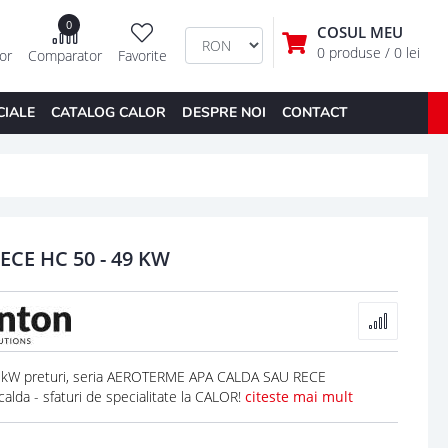
0
COSUL MEU
0 produse
/ 0 lei
tor
Comparator
Favorite
CIALE
CATALOG CALOR
DESPRE NOI
CONTACT
CE HC 50 - 49 KW
kW preturi, seria AEROTERME APA CALDA SAU RECE
da - sfaturi de specialitate la CALOR!
citeste mai mult