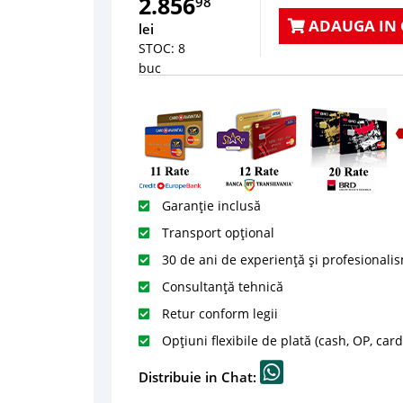
2.856
98
ADAUGA IN 
lei
STOC: 8
buc
Garanție inclusă
Transport opțional
30 de ani de experiență și profesionali
Consultanță tehnică
Retur conform legii
Opțiuni flexibile de plată (cash, OP, car
Distribuie in Chat: