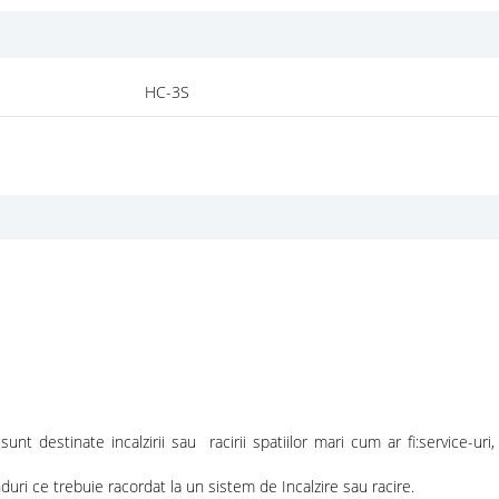
HC-3S
t destinate incalzirii sau racirii spatiilor mari cum ar fi:service-uri,
uri ce trebuie racordat la un sistem de Incalzire sau racire.