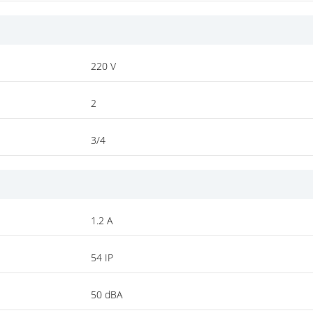
220 V
2
3/4
1.2 A
54 IP
50 dBA